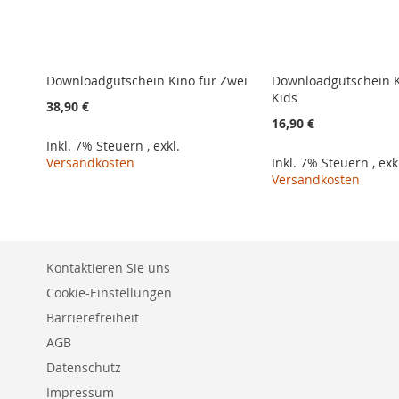
Downloadgutschein Kino für Zwei
Downloadgutschein K
Kids
38,90 €
16,90 €
Inkl. 7% Steuern
,
exkl.
Versandkosten
Inkl. 7% Steuern
,
exk
Versandkosten
In den Warenkorb
In den Warenkorb
In den Warenkorb
In den Warenkorb
In den Warenkorb
ZUR
ZUR
ZUR
ZUR
ZUR
VERGLEICHSLISTE
VERGLEICHSLISTE
VERGLEICHSLISTE
VERGLEICHSLISTE
VERGLEICHSLISTE
Kontaktieren Sie uns
HINZUFÜGEN
HINZUFÜGEN
Cookie-Einstellungen
HINZUFÜGEN
HINZUFÜGEN
HINZUFÜGEN
Barrierefreiheit
AGB
Datenschutz
Impressum