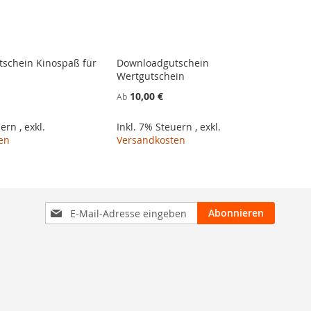
schein Kinospaß für
Downloadgutschein
Wertgutschein
10,00 €
Ab
uern
,
exkl.
Inkl. 7% Steuern
,
exkl.
en
Versandkosten
Anmeldung
Abonnieren
zum
Newsletter: