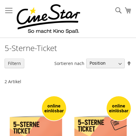
Direkt
zum
Such
Me
Inhalt
5-Sterne-Ticket
In
Sortieren nach
Filtern
ab
Re
2
Artikel