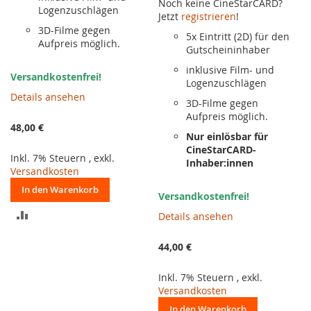
Noch keine CineStarCARD?
Logenzuschlägen
Jetzt
registrieren
!
3D-Filme gegen
5x Eintritt (2D) für den
Aufpreis möglich.
Gutscheininhaber
inklusive Film- und
Versandkostenfrei!
Logenzuschlägen
Details ansehen
3D-Filme gegen
Aufpreis möglich.
48,00 €
Nur einlösbar für
CineStarCARD-
Inkl. 7% Steuern
,
exkl.
Inhaber:innen
Versandkosten
In den Warenkorb
Versandkostenfrei!
ZUR
Details ansehen
VERGLEICHSLISTE
44,00 €
HINZUFÜGEN
Inkl. 7% Steuern
,
exkl.
Versandkosten
In den Warenkorb